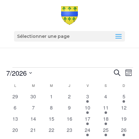
Sélectionner une page
Évènements
Recher
Nav
7/2026
Recherche
Mois
de
et
Sélectionnez
vu
Calendrier
naviga
L
LUNDI
M
MARDI
M
MERCREDI
J
JEUDI
V
VENDREDI
S
SAMEDI
D
DIMANC
une
Év
de
de
0
0
0
0
1
0
1
29
30
1
2
3
4
5
date.
Évènements
vues
évènements
évènements
évènements
évènements
évènement
évènements
évènem
0
0
0
0
1
1
0
6
7
8
9
10
11
12
Évène
évènements
évènements
évènements
évènements
évènement
évènement
évènem
0
0
0
0
1
1
0
13
14
15
16
17
18
19
évènements
évènements
évènements
évènements
évènement
évènement
évènem
0
0
0
0
1
1
1
20
21
22
23
24
25
26
évènements
évènements
évènements
évènements
évènement
évènement
évènem