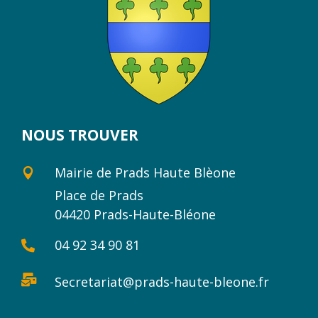
NOUS TROUVER
Mairie de Prads Haute Blèone

Place de Prads
04420 Prads-Haute-Bléone
04 92 34 90 81


Secretariat@prads-haute-bleone.fr