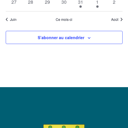
0
0
0
0
1
2
0
27
28
29
30
31
1
2
évènements
évènements
évènements
évènements
évènement
évènements
évènem
Juin
Ce mois-ci
Août
S’abonner au calendrier