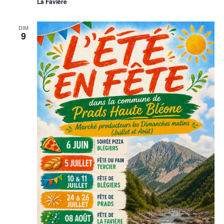
La Favière
DIM
9