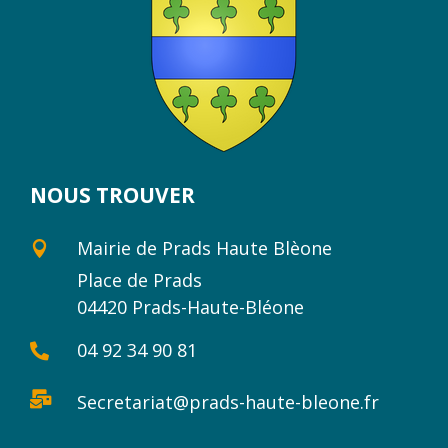
NOUS TROUVER
Mairie de Prads Haute Blèone

Place de Prads
04420 Prads-Haute-Bléone
04 92 34 90 81


Secretariat@prads-haute-bleone.fr