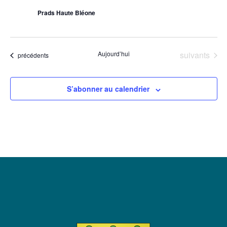
Prads Haute Bléone
Évènements
Aujourd’hui
suivants
Évènements
précédents
S’abonner au calendrier